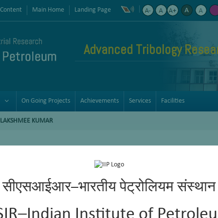
 Content
Main Home
Landing Page
Advanced Tribology Resea
On Going Projects
Achievements
Services
Facilities
P LAKSHMEE KUMAR
सीएसआईआर–भारतीय पेट्रोलियम संस्थान
SIR–Indian Institute of Petrole