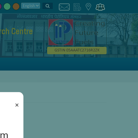
rch Centre
GSTIN 05AAATC2716R2ZK
×
um