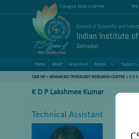
7 August 2026 4:30 PM
Skip
Home
About
Area Head
People
Supports
CSIR IIP
>
ADVANCED TRIBOLOGY RESEARCH CENTRE
>
K D 
K D P Lakshmee Kumar
Technical Assistant
C