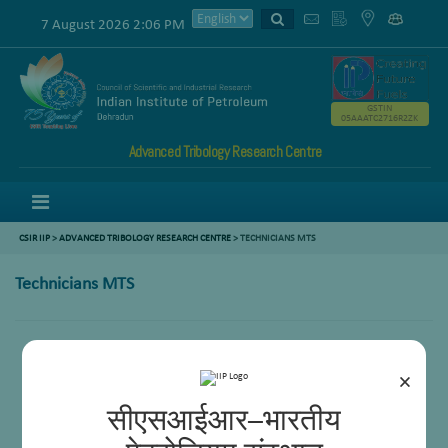
7 August 2026 2:06 PM
GSTIN
05AAATC2716R2ZK
Advanced Tribology Research Centre
Menu
CSIR IIP
>
ADVANCED TRIBOLOGY RESEARCH CENTRE
>
TECHNICIANS MTS
Technicians MTS
Mr. Naseem Ahamad
Mr. Sunil kumar
×
सीएसआईआर–भारतीय