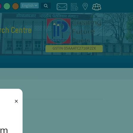
rch Centre
GSTIN 05AAATC2716R2ZK
×
um