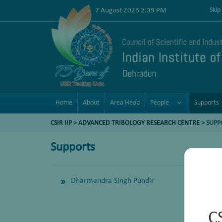
7 August 2026 2:39 PM
Skip
Home
About
Area Head
People
Supports
CSIR IIP
>
ADVANCED TRIBOLOGY RESEARCH CENTRE
>
SUPP
Supports
Dharmendra Singh Pundir
C