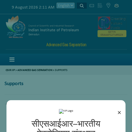
9 August 2026 2:11 AM
GSTIN
05AAATC2716R2ZK
Advanced Gas Separation
Menu
CSIR IIP
>
ADVANCED GAS SEPARATION
>
SUPPORTS
Supports
Content is not available…
×
सीएसआईआर–भारतीय