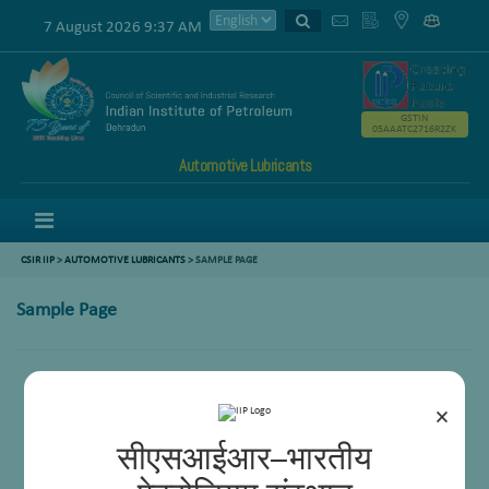
7 August 2026 9:37 AM
GSTIN
05AAATC2716R2ZK
Automotive Lubricants
Menu
CSIR IIP
>
AUTOMOTIVE LUBRICANTS
> SAMPLE PAGE
Sample Page
×
सीएसआईआर–भारतीय