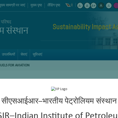
मुख्य सामग्री पर जाएं
मुख्य पृष्ठ
लैंडिंग पृष्ठ
Sustainability Impact 
उपलब्धियों
सेवाएं
सुविधाएं
UELS FOR AVIATION
सीएसआईआर–भारतीय पेट्रोलियम संस्थान
SIR–Indian Institute of Petrole