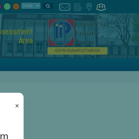
Assessment
Area
GSTIN 05AAATC2716R2ZK
×
um