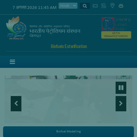
7 अगस्त 2026 11:45 AM
GSTIN
05AAATC2716R2ZK
Biofuels Esterification
Menu
Biofuel Modelling