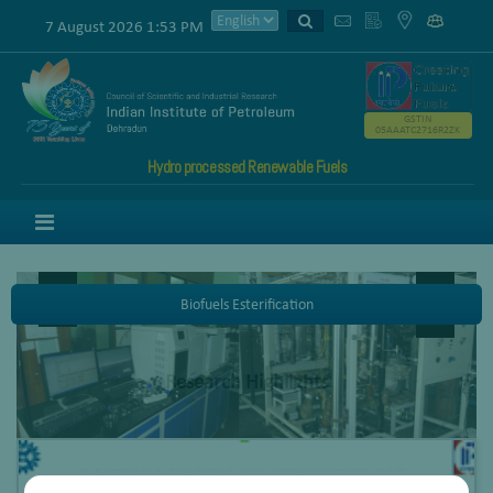
7 August 2026 1:53 PM
GSTIN
05AAATC2716R2ZK
Hydro processed Renewable Fuels
Menu
Biofuels Esterification