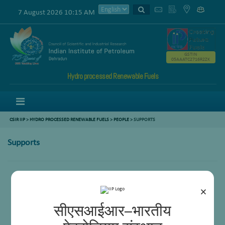
7 August 2026 10:15 AM
GSTIN
05AAATC2716R2ZK
Hydro processed Renewable Fuels
Menu
CSIR IIP
>
HYDRO PROCESSED RENEWABLE FUELS
>
PEOPLE
> SUPPORTS
Supports
×
सीएसआईआर–भारतीय