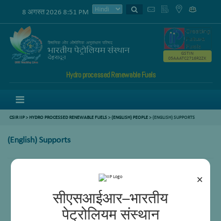
8 अगस्त 2026 8:51 PM
GSTIN
05AAATC2716R2ZK
Hydro processed Renewable Fuels
Menu
CSIR IIP
>
HYDRO PROCESSED RENEWABLE FUELS
>
(ENGLISH) PEOPLE
> (ENGLISH) SUPPORTS
(English) Supports
×
सीएसआईआर–भारतीय
पेट्रोलियम संस्थान