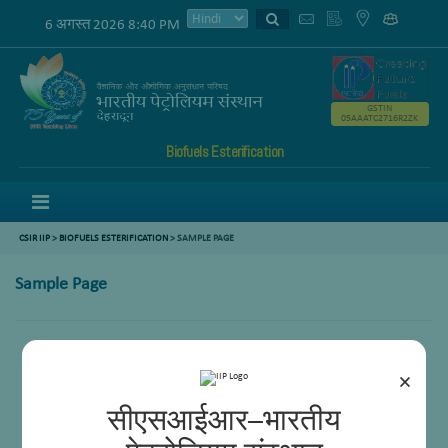
6 अगस्त 2026 8:40 PM
GSTIN
05AAATC2716R2ZK
Biofuels Esterification
Menu
CSIR IIP
>
BIOFUELS ESTERIFICATION
>
SAMPLE PAGE
Sample Page
×
सीएसआईआर–भारतीय