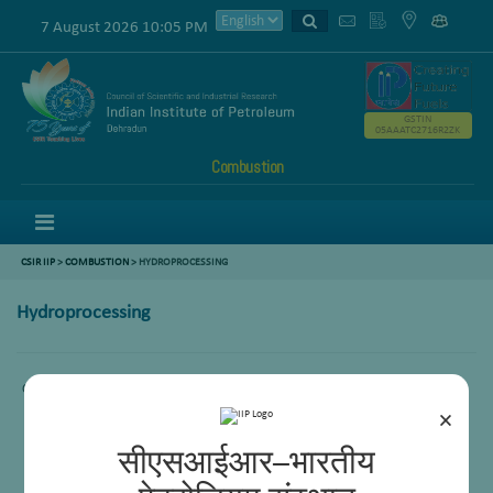
7 August 2026 10:05 PM
GSTIN
05AAATC2716R2ZK
Combustion
Menu
CSIR IIP
>
COMBUSTION
>
HYDROPROCESSING
Hydroprocessing
Comming Soon.
×
सीएसआईआर–भारतीय