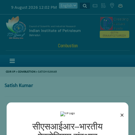
9 August 2026 12:02 PM
GSTIN
05AAATC2716R2ZK
Combustion
Menu
CSIR IIP
>
COMBUSTION
>
SATISH KUMAR
Satish Kumar
×
सीएसआईआर–भारतीय