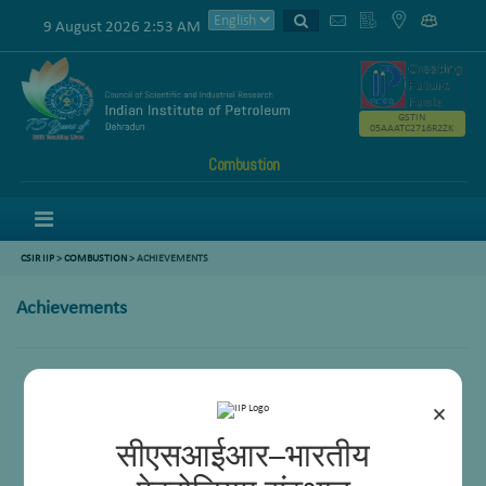
9 August 2026 2:53 AM
GSTIN
05AAATC2716R2ZK
Combustion
Menu
CSIR IIP
>
COMBUSTION
>
ACHIEVEMENTS
Achievements
NRDC Award for development of efficient LAP film burner
VASVIK Industrial Research Award for Mech. Sciences and Technology
×
CSIR best technology award in Mech. Engg. and Technology
सीएसआईआर–भारतीय