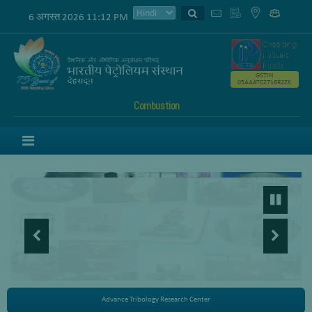
6 अगस्त 2026 11:12 PM
GSTIN
05AAATC2716R2ZK
Combustion
Menu
Advance Tribology Research Center