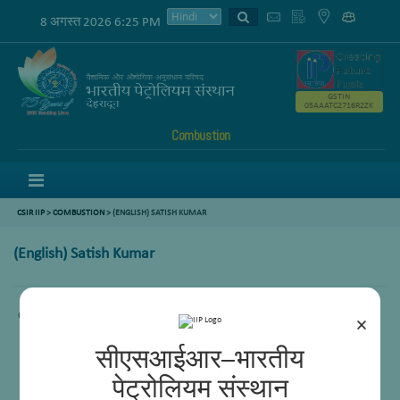
8 अगस्त 2026 6:25 PM
GSTIN
05AAATC2716R2ZK
Combustion
Menu
CSIR IIP
>
COMBUSTION
>
(ENGLISH) SATISH KUMAR
(English) Satish Kumar
Content not available.
×
सीएसआईआर–भारतीय
पेट्रोलियम संस्थान