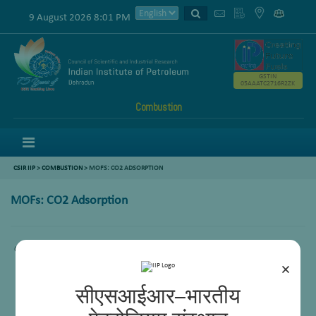
9 August 2026 8:01 PM
GSTIN
05AAATC2716R2ZK
Combustion
Menu
CSIR IIP
>
COMBUSTION
>
MOFS: CO2 ADSORPTION
MOFs: CO2 Adsorption
Comming Soon.
×
सीएसआईआर–भारतीय