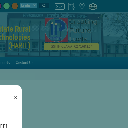
iate Rural
chnologies
(HARIT)
GSTIN 05AAATC2716R2ZK
eports
Contact Us
×
um