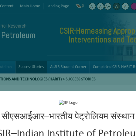
 Content
Main Home
Landing Page
CSIR-Harnessing Appropr
Interventions and Te
delines
Success Stories
AcSIR Student Corner
Completed CSIR-HARIT R
TIONS AND TECHNOLOGIES (HARIT)
> SUCCESS STORIES
सीएसआईआर–भारतीय पेट्रोलियम संस्थान
SIR–Indian Institute of Petrole