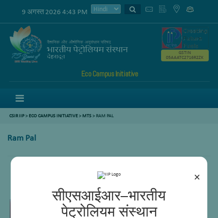
9 अगस्त 2026 4:43 PM
GSTIN
05AAATC2716R2ZK
Eco Campus Initiative
Menu
CSIR IIP
>
ECO CAMPUS INITIATIVE
>
MTS
> RAM PAL
Ram Pal
×
MTS
सीएसआईआर–भारतीय
पेट्रोलियम संस्थान