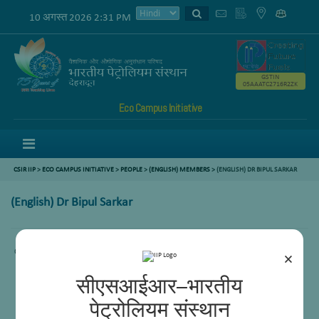
10 अगस्त 2026 2:31 PM
GSTIN
05AAATC2716R2ZK
Eco Campus Initiative
Menu
CSIR IIP
>
ECO CAMPUS INITIATIVE
>
PEOPLE
>
(ENGLISH) MEMBERS
> (ENGLISH) DR BIPUL SARKAR
(English) Dr Bipul Sarkar
Content not available.
×
सीएसआईआर–भारतीय
पेट्रोलियम संस्थान