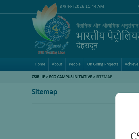
8 अगस्त 2026 11:44 AM
Home
About
People
On Going Projects
Achiev
CSIR IIP
>
ECO CAMPUS INITIATIVE
> SITEMAP
Sitemap
C