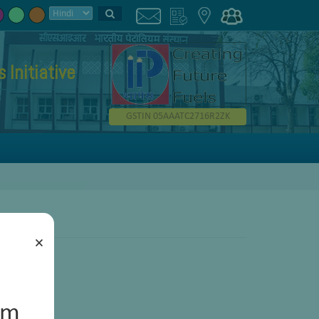
Initiative
GSTIN 05AAATC2716R2ZK
×
um