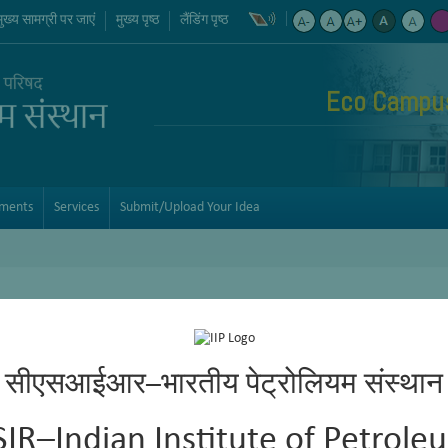
मुख्य सामग्री पर जाएं
मुख्य पृष्ठ
लैंडिंग पृष्ठ
Eco Campus 
ements
Services
Submit/Upload Your Idea
सीएसआईआर–भारतीय पेट्रोलियम संस्थान
SIR–Indian Institute of Petrole