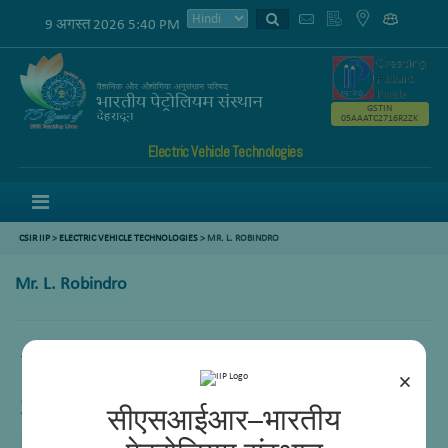
9 अगस्त 2026 5:40 PM
GSTIN
05AAATC2716R2ZK
Electric Vehicle Technologies
Menu
CSIR IIP
>
ELECTRIC VEHICLE TECHNOLOGIES
>
MR. L. ROBINDRO
Mr. L. Robindro
.scientist-detail table tr td.edu-data {width:130px;}
×
Senoir Scientist
सीएसआईआर–भारतीय