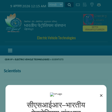
9 अगस्त 2026 12:15 AM
GSTIN
05AAATC2716R2ZK
Electric Vehicle Technologies
Menu
CSIR IIP
>
ELECTRIC VEHICLE TECHNOLOGIES
>
SCIENTISTS
Scientists
Mr. L. Robindro
×
सीएसआईआर–भारतीय