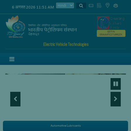
6 अगस्त 2026 11:51 AM
GSTIN
05AAATC2716R2ZK
Electric Vehicle Technologies
Menu
Automotive Lubricants