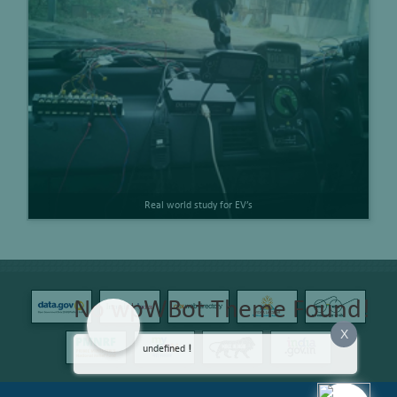
Real world study for EV’s
No wpWBot Theme Found!
X
undefined
!