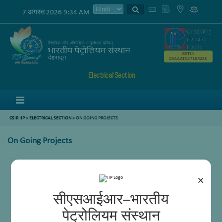
7 अगस्त 2026 9:34 AM
GSTIN
05AAATC2716R2ZK
Electrical Section
Menu
CSIR IIP
>
ELECTRICAL SECTION
> ON GOING PROJECTS
On Going Projects
×
सीएसआईआर–भारतीय
पेट्रोलियम संस्थान