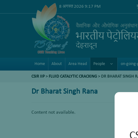
8 अगस्त 2026 9:17 PM
Home
About
Area Head
People
on-going-
CSIR IIP
>
FLUID CATALYTIC CRACKING
> DR BHARAT SINGH 
Dr Bharat Singh Rana
Content not available.
C