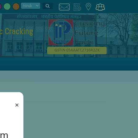
ic Cracking
GSTIN 05AAATC2716R2ZK
×
um