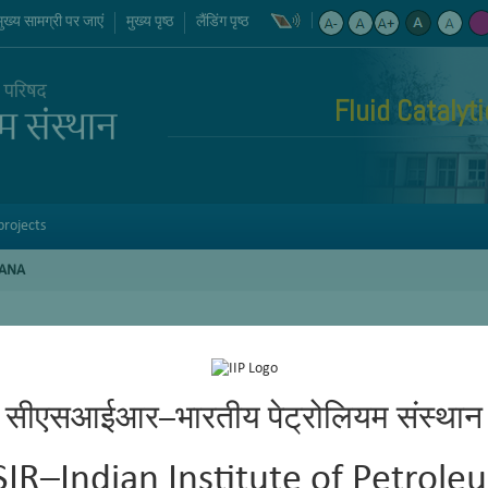
मुख्य सामग्री पर जाएं
मुख्य पृष्ठ
लैंडिंग पृष्ठ
Fluid Catalyt
projects
RANA
सीएसआईआर–भारतीय पेट्रोलियम संस्थान
SIR–Indian Institute of Petrole