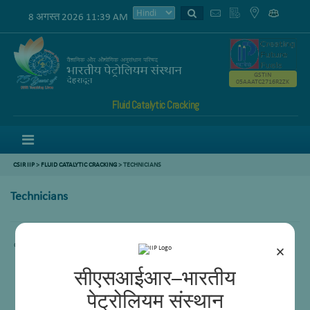
8 अगस्त 2026 11:39 AM
GSTIN
05AAATC2716R2ZK
Fluid Catalytic Cracking
Menu
CSIR IIP
>
FLUID CATALYTIC CRACKING
> TECHNICIANS
Technicians
content not available
×
सीएसआईआर–भारतीय
पेट्रोलियम संस्थान