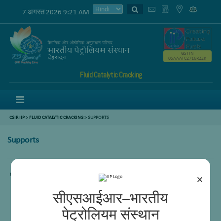
7 अगस्त 2026 9:21 AM
GSTIN
05AAATC2716R2ZK
Fluid Catalytic Cracking
Menu
CSIR IIP
>
FLUID CATALYTIC CRACKING
> SUPPORTS
Supports
Content not available.
×
सीएसआईआर–भारतीय
पेट्रोलियम संस्थान