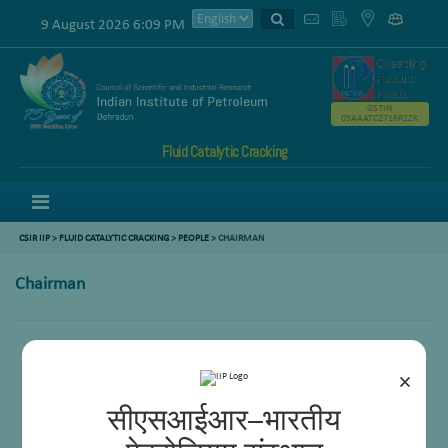
9 August 2026 6:09 PM
GSTIN
05AAATC2716R2ZK
Fluid Catalytic Cracking
Menu
CSIR IIP
>
FLUID CATALYTIC CRACKING
>
PEOPLE
> CHAIRMAN
Chairman
Dr.Anjan Ray, Director, CSIR-IIP
×
सीएसआईआर–भारतीय