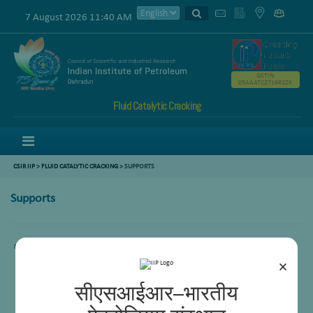
7 August 2026 11:40 AM
GSTIN
05AAATC2716R2ZK
Fluid Catalytic Cracking
Menu
CSIR IIP
>
FLUID CATALYTIC CRACKING
> SUPPORTS
Supports
Content not availabe
×
सीएसआईआर–भारतीय