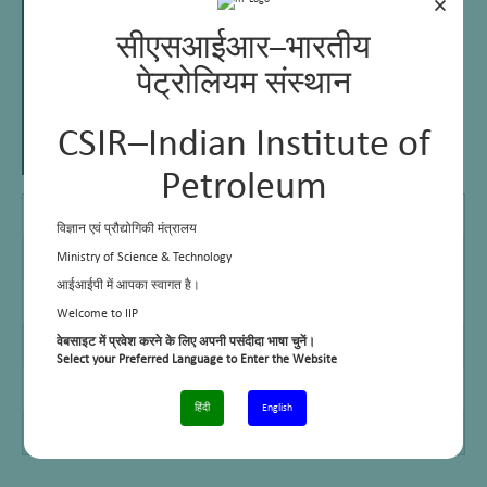
×
सीएसआईआर–भारतीय
पेट्रोलियम संस्थान
CSIR–Indian Institute of
Petroleum
DCA
U P Technical University
विज्ञान एवं प्रौद्योगिकी मंत्रालय
MBA
Ideal School of Business, Roorkee
Ministry of Science & Technology
आईआईपी में आपका स्वागत है।
Email
padma@iip.res.in
Welcome to IIP
Telephone No.
+91-0135 -2525725
वेबसाइट में प्रवेश करने के लिए अपनी पसंदीदा भाषा चुनें।
Select your Preferred Language to Enter the Website
Cell No.
–
हिंदी
English
Facsimile
+91-135-2660202