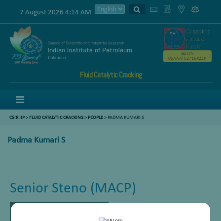
7 August 2026 4:14 AM
GSTIN
05AAATC2716R2ZK
Fluid Catalytic Cracking
Menu
CSIR IIP
>
FLUID CATALYTIC CRACKING
>
PEOPLE
> PADMA KUMARI S
Padma Kumari S
Senior Steno (MACP)