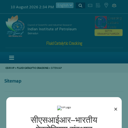
10 August 2026 2:34 PM
GSTIN
05AAATC2716R2ZK
Fluid Catalytic Cracking
Menu
CSIR IIP
>
FLUID CATALYTIC CRACKING
> SITEMAP
Sitemap
×
सीएसआईआर–भारतीय