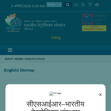
9 अगस्त 2026 3:39 AM
GSTIN
05AAATC2716R2ZK
Coking
Menu
CSIR IIP
>
COKING
> (ENGLISH) SITEMAP
(English) Sitemap
Content not available.
×
सीएसआईआर–भारतीय