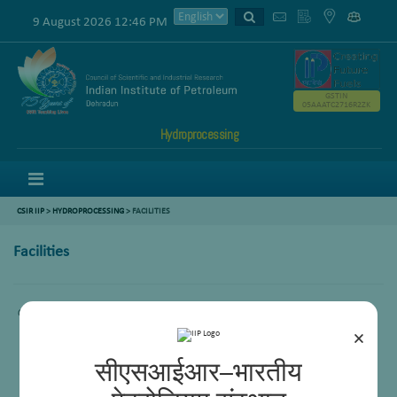
9 August 2026 12:46 PM
GSTIN
05AAATC2716R2ZK
Hydroprocessing
Menu
CSIR IIP
>
HYDROPROCESSING
> FACILITIES
Facilities
Content not available.
×
सीएसआईआर–भारतीय