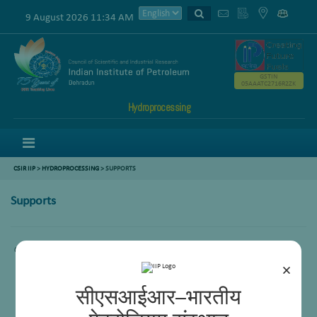
9 August 2026 11:34 AM
GSTIN
05AAATC2716R2ZK
Hydroprocessing
Menu
CSIR IIP
>
HYDROPROCESSING
> SUPPORTS
Supports
Content not availabe
×
सीएसआईआर–भारतीय