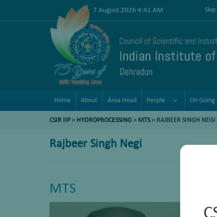
7 August 2026 4:41 AM
Skip
Home
About
Area Head
People
On Going 
CSIR IIP
>
HYDROPROCESSING
>
MTS
> RAJBEER SINGH NEGI
Rajbeer Singh Negi
MTS
C
E