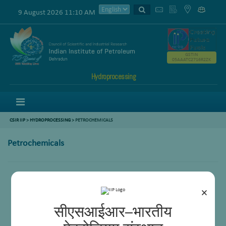
9 August 2026 11:10 AM
GSTIN
05AAATC2716R2ZK
Hydroprocessing
Menu
CSIR IIP
>
HYDROPROCESSING
> PETROCHEMICALS
Petrochemicals
×
सीएसआईआर–भारतीय