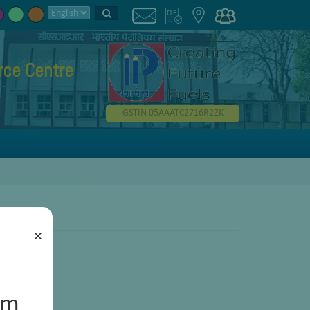
ce Centre
GSTIN 05AAATC2716R2ZK
×
um