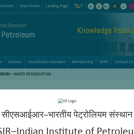
 Content
Main Home
Landing Page
Knowledge Resour
ss
Services
Classification Numbers
Membership
NKRC
Contact Us
SSION
> WASTE REMEDIATION
सीएसआईआर–भारतीय पेट्रोलियम संस्थान
SIR–Indian Institute of Petrole