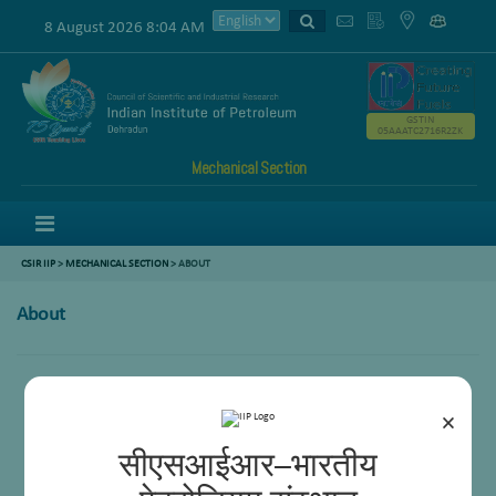
8 August 2026 8:04 AM
GSTIN
05AAATC2716R2ZK
Mechanical Section
Menu
CSIR IIP
>
MECHANICAL SECTION
> ABOUT
About
×
सीएसआईआर–भारतीय