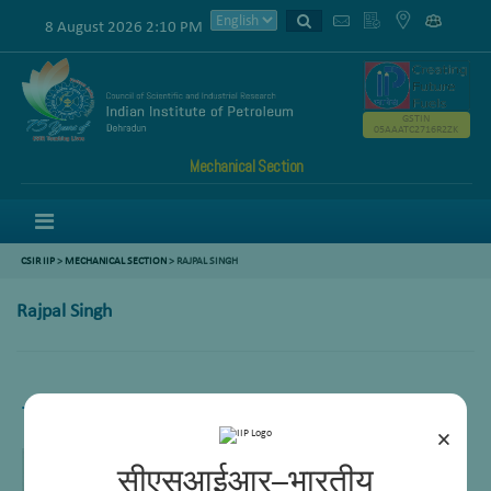
8 August 2026 2:10 PM
GSTIN
05AAATC2716R2ZK
Mechanical Section
Menu
CSIR IIP
>
MECHANICAL SECTION
> RAJPAL SINGH
Rajpal Singh
Technician (2)
×
सीएसआईआर–भारतीय