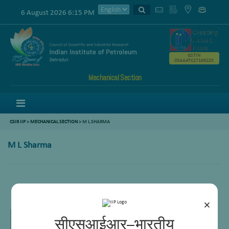
6 August 2026 6:15 PM
GSTIN
05AAATC2716R2ZK
Mechanical Section
Menu
CSIR IIP
>
MECHANICAL SECTION
> M L SHARMA
M L Sharma
Principal Technical Officer
×
सीएसआईआर–भारतीय