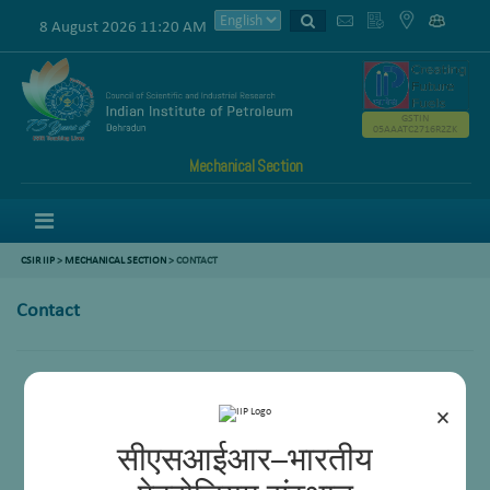
8 August 2026 11:20 AM
GSTIN
05AAATC2716R2ZK
Mechanical Section
Menu
CSIR IIP
>
MECHANICAL SECTION
> CONTACT
Contact
×
सीएसआईआर–भारतीय