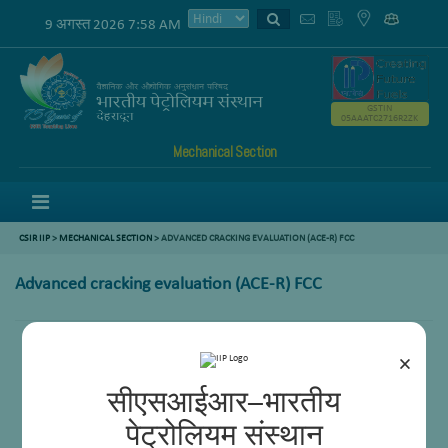
9 अगस्त 2026 7:58 AM
GSTIN
05AAATC2716R2ZK
Mechanical Section
Menu
CSIR IIP
>
MECHANICAL SECTION
> ADVANCED CRACKING EVALUATION (ACE-R) FCC
Advanced cracking evaluation (ACE-R) FCC
×
सीएसआईआर–भारतीय
पेट्रोलियम संस्थान