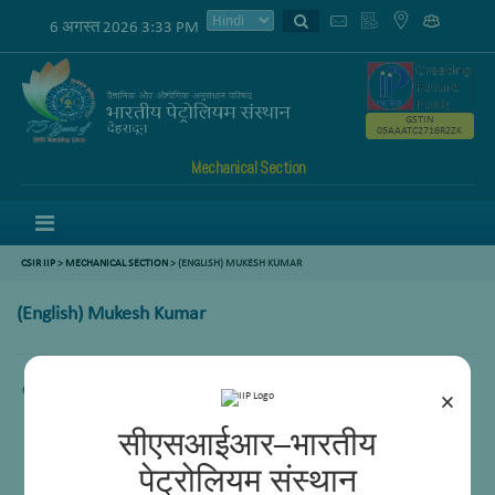
6 अगस्त 2026 3:33 PM
GSTIN
05AAATC2716R2ZK
Mechanical Section
Menu
CSIR IIP
>
MECHANICAL SECTION
> (ENGLISH) MUKESH KUMAR
(English) Mukesh Kumar
Content not available.
×
सीएसआईआर–भारतीय
पेट्रोलियम संस्थान