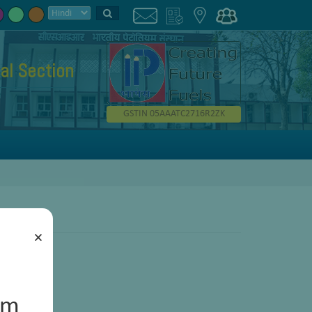
al Section
GSTIN 05AAATC2716R2ZK
×
um