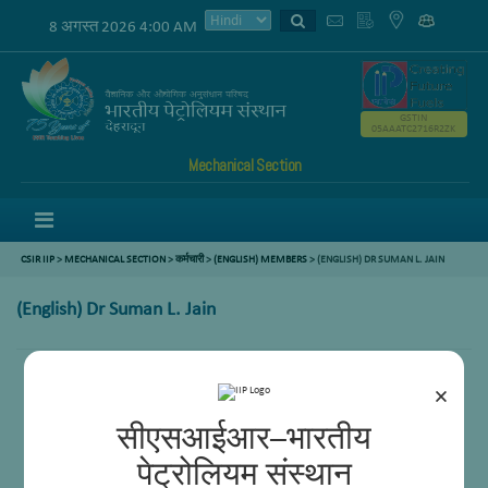
8 अगस्त 2026 4:00 AM
GSTIN
05AAATC2716R2ZK
Mechanical Section
Menu
CSIR IIP
>
MECHANICAL SECTION
>
कर्मचारी
>
(ENGLISH) MEMBERS
> (ENGLISH) DR SUMAN L. JAIN
(English) Dr Suman L. Jain
×
सीएसआईआर–भारतीय
पेट्रोलियम संस्थान