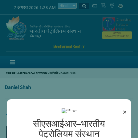
7 अगस्त 2026 1:23 AM
GSTIN
05AAATC2716R2ZK
Mechanical Section
Menu
CSIR IIP
>
MECHANICAL SECTION
>
कर्मचारी
> DANIEL SHAH
Daniel Shah
×
Technician
सीएसआईआर–भारतीय
पेट्रोलियम संस्थान