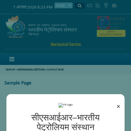
7 अगस्त 2026 8:23 PM
GSTIN
05AAATC2716R2ZK
Mechanical Section
Menu
CSIR IIP
>
MECHANICAL SECTION
> SAMPLE PAGE
Sample Page
×
सीएसआईआर–भारतीय
पेट्रोलियम संस्थान