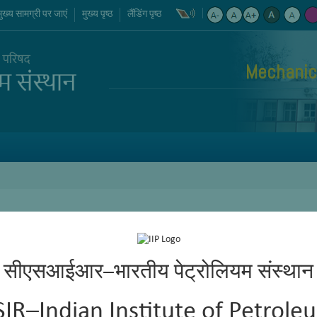
मुख्य सामग्री पर जाएं
मुख्य पृष्ठ
लैंडिंग पृष्ठ
Mechanic
सीएसआईआर–भारतीय पेट्रोलियम संस्थान
SIR–Indian Institute of Petrole