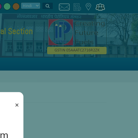
al Section
GSTIN 05AAATC2716R2ZK
×
um