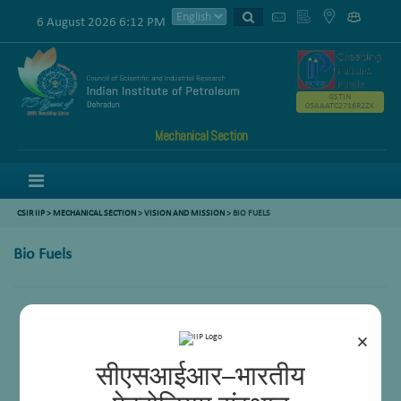
6 August 2026 6:12 PM
GSTIN
05AAATC2716R2ZK
Mechanical Section
Menu
CSIR IIP
>
MECHANICAL SECTION
>
VISION AND MISSION
> BIO FUELS
Bio Fuels
×
सीएसआईआर–भारतीय